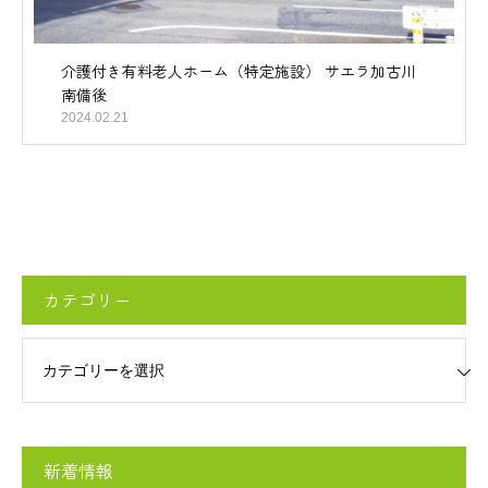
介護付き有料老人ホーム（特定施設） サエラ加古川
南備後
2024.02.21
カテゴリー
リー
新着情報