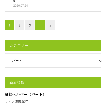
町
2026.07.24
1
2
3
…
5
カテゴリー
リー
新着情報
日勤ヘルパー（パート）
サエラ御影塚町