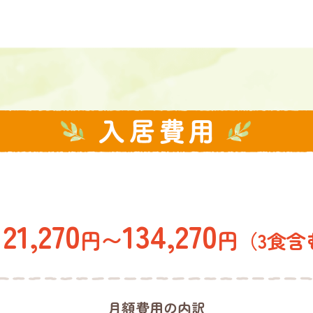
121,270
134,270
円〜
円
（3食含
月額費用の内訳