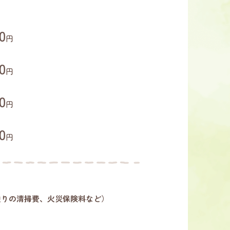
0
円
0
円
0
円
0
円
廻りの清掃費、火災保険料など）