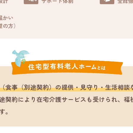
設計
サポート体制
全館
温かい
望の方）
（食事（別途契約）の提供・見守り・生活相談
途契約により在宅介護サービスも受けられ、福
す。