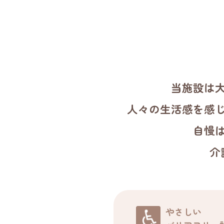
当施設は
人々の生活感を感
自慢
介
やさしい