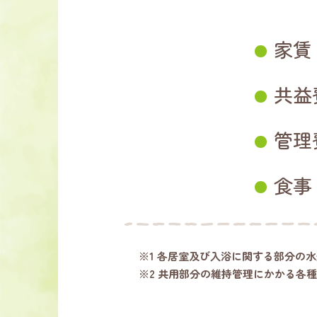
家賃
共益
管理
食事
※1 各居室及び入浴に関する部分の
※2 共用部分の維持管理にかかる各