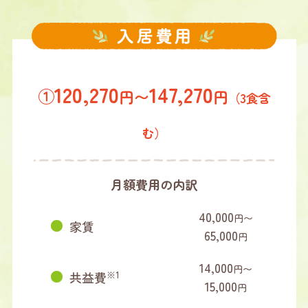
120,270
147,270
①
円〜
円
（3食含
む）
月額費用の内訳
40,000
円〜
家賃
65,000
円
14,000
円〜
共益費
※1
15,000
円