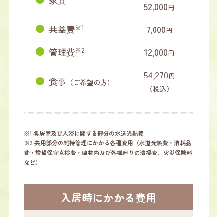
52,000
円
共益費
※1
7,000
円
管理費
※2
12,000
円
54,270
円
食事
（ご希望の方）
（税込）
※1 各居室及び入浴に関する部分の水道光熱費
※2 共用部分の維持管理にかかる各種費用（水道光熱費・消耗品
費・設備保守点検費・建物内及び外構廻りの清掃費、火災保険料
など）
入居時にかかる費用