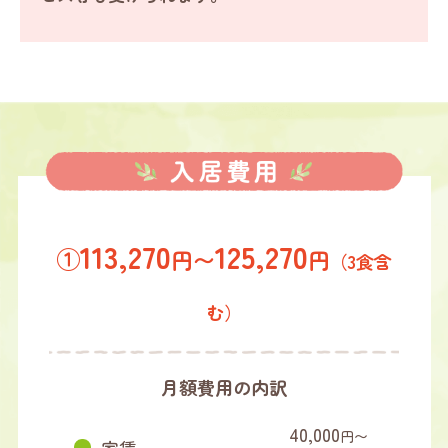
113,270
125,270
①
円〜
円
（3食含
む）
月額費用の内訳
40,000
円〜
家賃