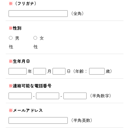
※
（フリガナ）
（全角）
※
性別
男
女
性
性
※
生年月日
年
月
日（年齢：
歳）
※
連絡可能な電話番号
-
-
（半角数字）
※
メールアドレス
（半角英数）