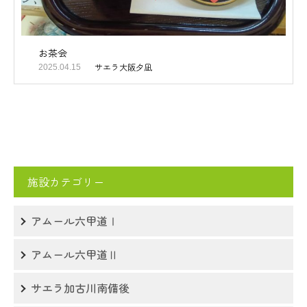
お茶会
サエラ大阪夕凪
2025.04.15
施設カテゴリー
アムール六甲道Ⅰ
アムール六甲道Ⅱ
サエラ加古川南備後