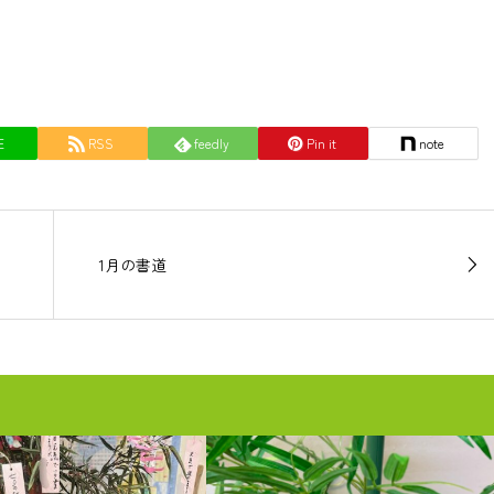
E
RSS
feedly
Pin it
note
1月の書道