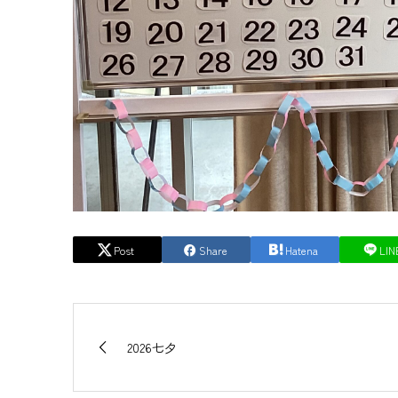
Post
Share
Hatena
LIN
2026七夕