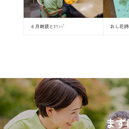
６月朗読とｶﾘﾝﾊﾞ
おし花詩
まず