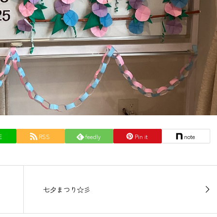
E
RSS
feedly
Pin it
note
七夕まつり☆彡