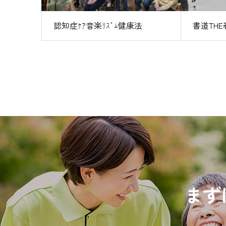
認知症ｹｱ音楽ﾘｽﾞﾑ健康法
書道THE
まず