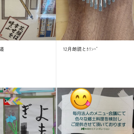
道
12月朗読とｶﾘﾝﾊﾞ