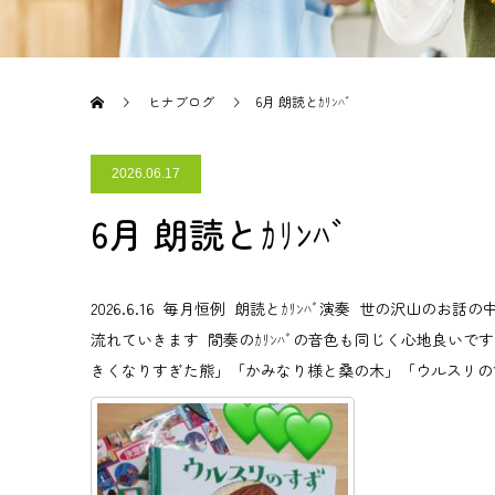
ヒナブログ
6月 朗読とｶﾘﾝﾊﾞ
2026.06.17
6月 朗読とｶﾘﾝﾊﾞ
2026.6.16 毎月恒例 朗読とｶﾘﾝﾊﾞ演奏 世の沢山
流れていきます 間奏のｶﾘﾝﾊﾞの音色も同じく心地良い
きくなりすぎた熊」「かみなり様と桑の木」「ウルスリの