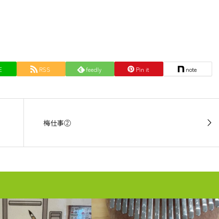
E
RSS
feedly
Pin it
note
梅仕事②