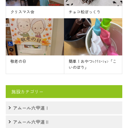
クリスマス会
チョコ松ぼっくり
敬老の日
簡単！おやつﾚｸﾘｴｰｼｮﾝ「こ
いのぼり」
施設カテゴリー
アムール六甲道Ⅰ
アムール六甲道Ⅱ