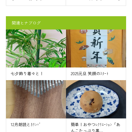
関連ヒナブログ
七夕飾り着々と！
2025元旦 笑顔のｽﾀｰﾄ
12月朗読とｶﾘﾝﾊﾞ
簡単！おやつﾚｸﾘｴｰｼｮﾝ「あ
んこたっぷり黒...