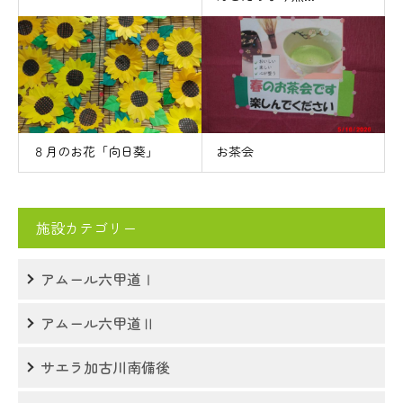
８月のお花「向日葵」
お茶会
施設カテゴリー
アムール六甲道Ⅰ
アムール六甲道Ⅱ
サエラ加古川南備後