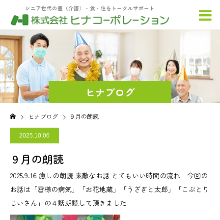
シニア世代の医（介護）・食・住をトータルサポート
ヒナブログ
ヒナブログ
９月の朗読
2025.10.06
９月の朗読
2025.9.16 癒しの朗読 素敵なお話 とてもいい時間の流れ 今回の
お話は「雷様の病気」「お花地蔵」「うざぎと太郎」「こぶとり
じいさん」の４話朗読して頂きました