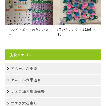
ホワイトボードのカレンダ
7月のカレンダーは朝顔で
ー
す。
施設カテゴリー
アムール六甲道Ⅰ
アムール六甲道Ⅱ
サエラ加古川南備後
サエラ大石東町