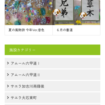
夏の風物詩 今年Ver.音色
６月の書道
施設カテゴリー
アムール六甲道Ⅰ
アムール六甲道Ⅱ
サエラ加古川南備後
サエラ大石東町