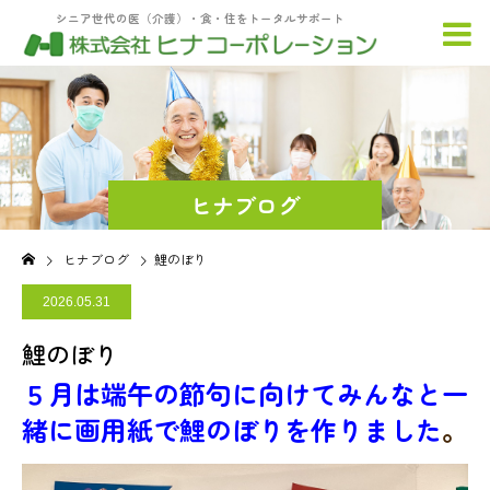
シニア世代の医（介護）・食・住をトータルサポート
ヒナブログ
ヒナブログ
鯉のぼり
2026.05.31
鯉のぼり
５月は端午の節句に向けてみんなと一
緒に画用紙で鯉のぼりを作りました
。