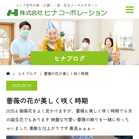
シニア世代の医（介護）・食・住をトータルサポート
ヒナブログ
ヒナブログ
薔薇の花が美しく咲く時期
2025.06.03
薔薇の花が美しく咲く時期
2025.6 紫陽花をよく見かけますが、薔薇も美しく咲く時期で６月
の誕生花でもあります 綺麗な可愛い薔薇の飾りを一緒に作っち
ゃいました 素敵な仕上がりです 最高ぉぉぉ～