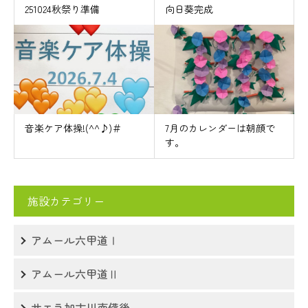
251024秋祭り準備
向日葵完成
音楽ケア体操!(^^♪)＃
7月のカレンダーは朝顔で
す。
施設カテゴリー
アムール六甲道Ⅰ
アムール六甲道Ⅱ
サエラ加古川南備後