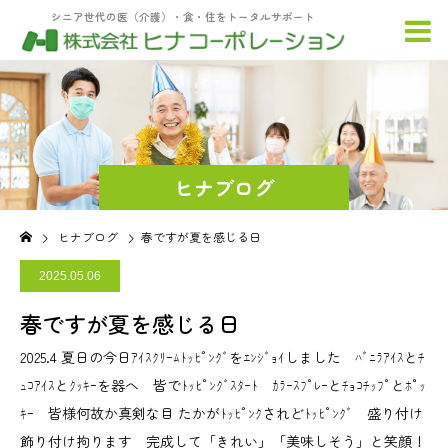
シニア世代の医（介護）・食・住をトータルサポート
ヒナブログ
ヒナブログ
春ですが夏を感じる日
2025.05.06
春ですが夏を感じる日
2025.4 夏日の今日ｱｲｽｸﾘｰﾑﾄｯﾋﾟﾝｸﾞをｴﾝｼﾞｮｲしました ﾊﾞﾆﾗｱｲｽとﾁ
ｭｺｱｲｽとｸｯｷｰを器へ 皆でﾄｯﾋﾟﾝｸﾞｽﾀｰﾄ ｶﾗｰｽﾌﾟﾚｰとﾁｮｺﾁｯﾌﾟとﾎﾟｯ
ｷｰ 皆様何故か真剣な目 たかがﾄｯﾋﾟﾝｸされどﾄｯﾋﾟﾝｸﾞ 盛り付け
飾り付け拘ります 完成して「きれい」「美味しそう」と笑顔！