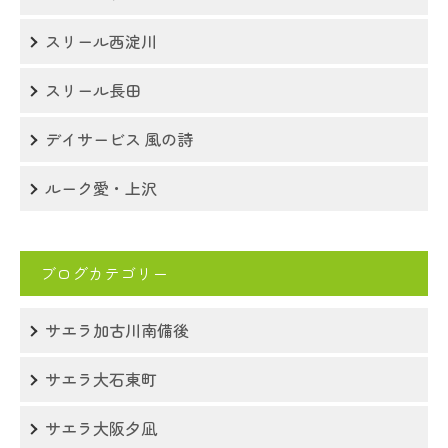
スリール西淀川
スリール長田
デイサービス 風の詩
ルーク愛・上沢
ブログカテゴリー
サエラ加古川南備後
サエラ大石東町
サエラ大阪夕凪