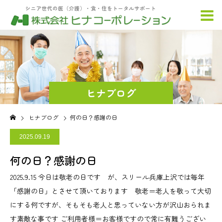
シニア世代の医（介護）・食・住をトータルサポート
ヒナブログ
ヒナブログ
何の日？感謝の日
2025.09.19
何の日？感謝の日
2025.9.15 今日は敬老の日です が、スリール兵庫上沢では毎年
「感謝の日」とさせて頂いております 敬老＝老人を敬って大切
にする何ですが、そもそも老人と思っていない方が沢山おられま
す素敵な事です ご利用者様＝お客様ですので常に有難うござい