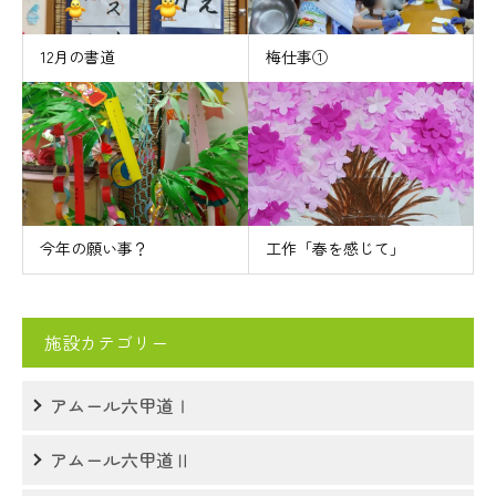
12月の書道
梅仕事①
今年の願い事？
工作「春を感じて」
施設カテゴリー
アムール六甲道Ⅰ
アムール六甲道Ⅱ