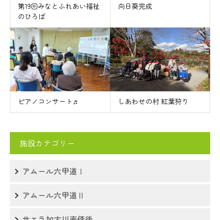
第19回みなとふれあい福祉
向日葵完成
のひろば
ピアノコンサート♬
しあわせの村 紅葉狩り
施設カテゴリー
アムール六甲道Ⅰ
アムール六甲道Ⅱ
サエラ加古川南備後