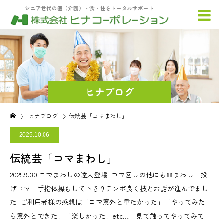
シニア世代の医（介護）・食・住をトータルサポート
ヒナブログ
ヒナブログ
伝統芸「コマまわし」
2025.10.06
伝統芸「コマまわし」
2025.9.30 コマまわしの達人登場 コマ回しの他にも皿まわし・投
げコマ 手指体操もして下さりテンポ良く技とお話が進んでまし
た ご利用者様の感想は「コマ意外と重たかった」「やってみた
ら意外とできた」「楽しかった」etc… 見て触ってやってみて