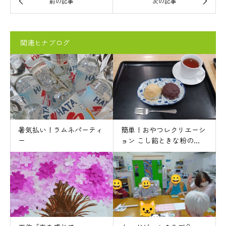
関連ヒナブログ
暑気払い！ラムネパーティ
簡単！おやつレクリエーシ
ー
ョン こし餡ときな粉の...