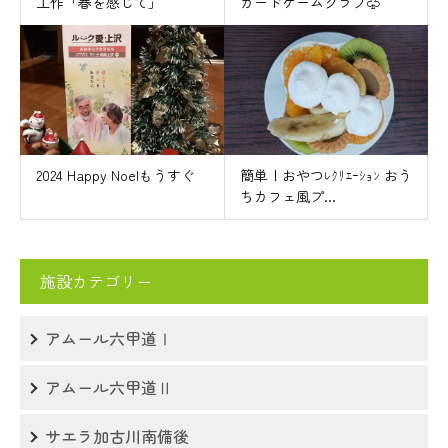
工作「春を感じて」
カードゲームクラブ♧
2024 Happy Noelもうすぐ
簡単！おやつﾚｸﾘｴｰｼｮﾝ おう
ちカフェ風プ...
施設カテゴリー
アムール六甲道Ⅰ
アムール六甲道Ⅱ
サエラ加古川南備後