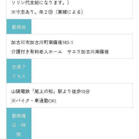
ソリン代支給になります。）
※寸志あり。年２回（業績による）
勤務地
加古川市加古川町南備後183-1
介護付き有料老人ホーム サエラ加古川南備後
交通ア
クセス
山陽電鉄「尾上の松」駅より徒歩10分
※バイク・車通勤OK!
勤務曜
日・時
間