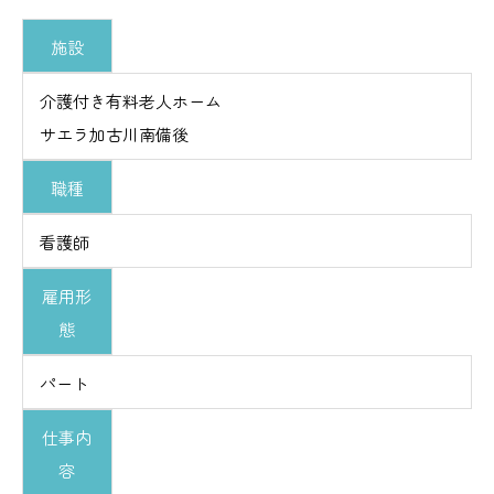
施設
介護付き有料老人ホーム
サエラ加古川南備後
職種
看護師
雇用形
態
パート
仕事内
容