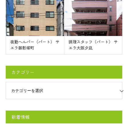
夜勤ヘルパー（パート） サ
調理スタッフ（パート） サ
エラ御影塚町
エラ大阪夕凪
カテゴリー
リー
新着情報