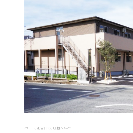
パート
,
加古川市
,
日勤ヘルパー