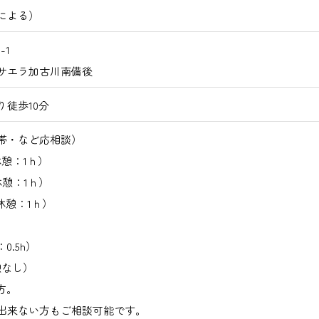
による）
-1
サエラ加古川南備後
徒歩10分
帯・など応相談）
休憩：1ｈ）
休憩：1ｈ）
（休憩：1ｈ）
0.5h）
休憩なし）
方。
出来ない方もご相談可能です。