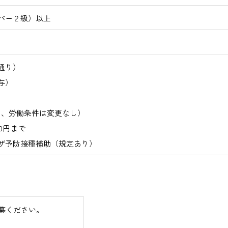
パー２級）以上
通り）
与）
間、労働条件は変更なし）
00円まで
ザ予防接種補助（規定あり）
募ください。