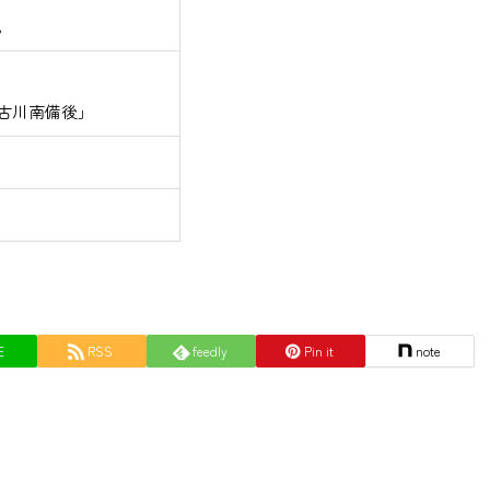
。
古川南備後」
E
RSS
feedly
Pin it
note