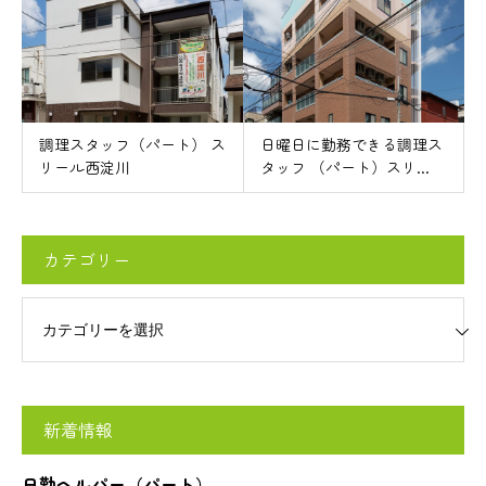
調理スタッフ（パート） ス
日曜日に勤務できる調理ス
リール西淀川
タッフ （パート）スリ...
カテゴリー
リー
新着情報
日勤ヘルパー（パート）