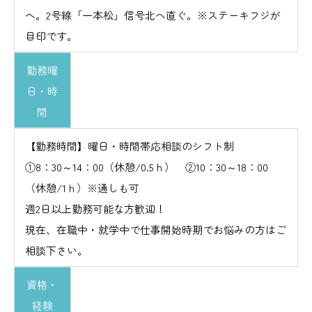
へ。2号線「一本松」信号北へ直ぐ。※ステーキフジが
目印です。
勤務曜
日・時
間
【勤務時間】曜日・時間帯応相談のシフト制
①8：30～14：00（休憩/0.5ｈ） ②10：30～18：00
（休憩/1ｈ）※通しも可
週2日以上勤務可能な方歓迎！
現在、在職中・就学中で仕事開始時期でお悩みの方はご
相談下さい。
資格・
経験