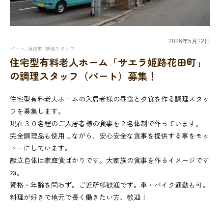
2026年
5月
12日
パート
,
姫路市
,
調理スタッフ
住宅型有料老人ホーム「サエラ姫路花田町」
の調理スタッフ（パート）募集！
住宅型有料老人ホームの入居者様の昼食と夕食を作る調理スタッ
フを募集します。
現在３０名程のご入居者様の食事を２名体制で作っています。
完全調理品も使用しながら、安心安全な食事を提供する事をモッ
トーにしています。
献立自体は家庭食ばかりです。大家族の食事を作るイメージです
ね。
資格・年齢を問わず。ご近所様歓迎です。車・バイク通勤も可。
料理が好きで地元で長く働きたい方、歓迎！