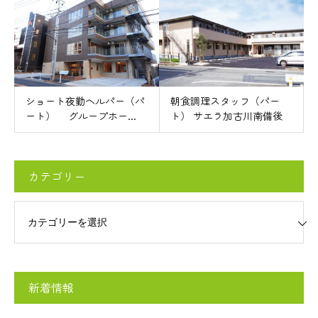
ショート夜勤ヘルパー（パ
朝食調理スタッフ（パー
ート） グループホー...
ト） サエラ加古川南備後
カテゴリー
リー
新着情報