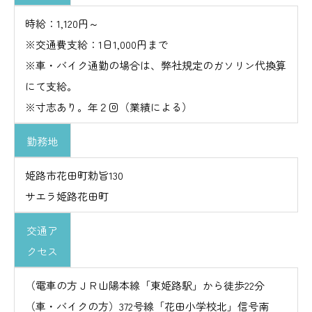
時給：1,120円～
※交通費支給：1日1,000円まで
※車・バイク通勤の場合は、弊社規定のガソリン代換算
にて支給。
※寸志あり。年２回（業績による）
勤務地
姫路市花田町勅旨130
サエラ姫路花田町
交通ア
クセス
（電車の方ＪＲ山陽本線「東姫路駅」から徒歩22分
（車・バイクの方）372号線「花田小学校北」信号南