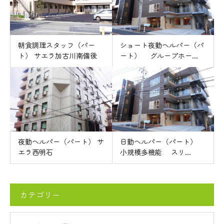
朝食調理スタッフ（パー
ショート夜勤ヘルパー（パ
ト） サエラ加古川南備後
ート） グループホー...
夜勤ヘルパー（パート） サ
日勤ヘルパー（パート）
エラ西明石
小規模多機能 スリ...
カテゴリー
リー