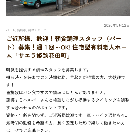
2026年
5月
12日
パート
,
姫路市
,
調理スタッフ
ご近所様、歓迎！朝食調理スタッフ（パー
ト）募集！週１回～OK! 住宅型有料老人ホー
ム「サエラ姫路花田町」
朝食を提供する調理スタッフを募集します。
朝６時～９時までの３時間勤務、早起きが得意の方、大歓迎で
す！
当施設はパン食ですので調理はほとんどありません。
誘導するヘルパーさんと相談しながら提供するタイミングを調整
する合わせるのがポイントです。
資格・年齢を問わず。ご近所様歓迎です。車・バイク通勤も可。
短時間の勤務を希望の方、長く安定した形で楽しく働きたい方
は、ぜひご応募下さい。