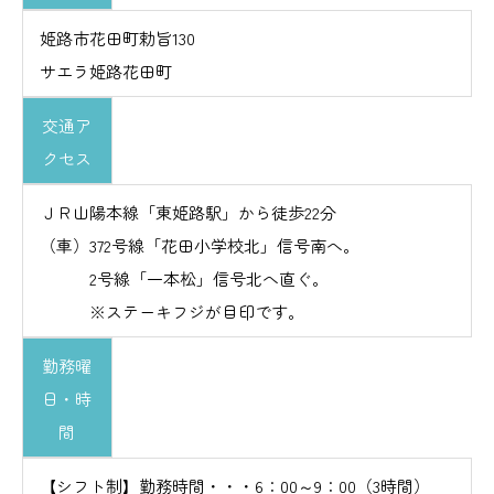
姫路市花田町勅旨130
サエラ姫路花田町
交通ア
クセス
ＪＲ山陽本線「東姫路駅」から徒歩22分
（車）372号線「花田小学校北」信号南へ。
2号線「一本松」信号北へ直ぐ。
※ステーキフジが目印です。
勤務曜
日・時
間
【シフト制】勤務時間・・・6：00～9：00（3時間）