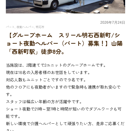
2026年
7月
24日
パート
,
夜勤ヘルパー
,
明石市
【グループホーム スリール明石西新町/シ
ョート夜勤ヘルパー（パート）募集！】山陽
「西新町駅」徒歩8分。
当施設は、2階建てで2ユニットのグループホームです。
現在は18名の入居者様のお世話をしています。
対応人数もユニットごとですので９名です。
他のフロアにも夜勤者がいますので緊急時も連携が取れ安心で
す。
スタッフは幅広い年齢の方が活躍中です。
ショート夜勤で21時～翌7時と時間が短いのでダブルワークも可
能です。
新しい環境で介護ヘルパーとして頑張りたい方、是非ご応募くだ
さい。