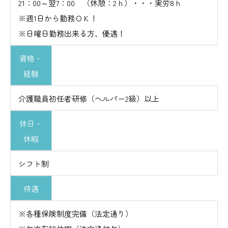
21：00～翌7：00 （休憩：2ｈ）・・・実労8ｈ
※週1日から勤務ＯＫ！
※日曜日勤務出来る方、優遇！
資格・
経験
介護職員初任者研修（ヘルパー2級）以上
休日・
休暇
シフト制
待遇
※各種保険制度完備（法定通り）